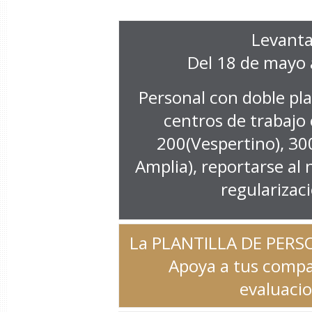
Levanta
Del 18 de mayo a
Personal con doble pla
centros de trabajo
200(Vespertino), 30
Amplia), reportarse al 
regularizac
La PLANTILLA DE PER
Apoya a tus compañ
evaluacio