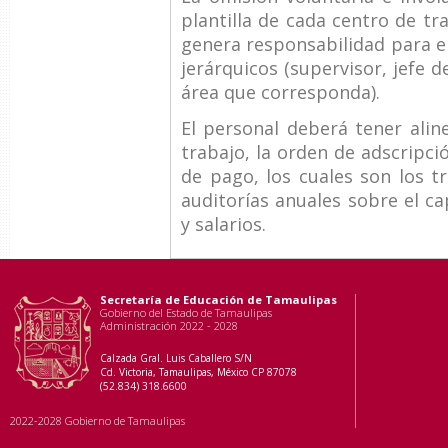
plantilla de cada centro de tr
genera responsabilidad para el
jerárquicos (supervisor, jefe de
área que corresponda).
El personal deberá tener ali
trabajo, la orden de adscripció
de pago, los cuales son los 
auditorías anuales sobre el c
y salarios.
Secretaría de Educación de Tamaulipas
Gobierno del Estado de Tamaulipas
Administración 2022 - 2028
Calzada Gral. Luis Caballero S/N
Cd. Victoria, Tamaulipas, México CP 87078
(52.834) 318.6600
2022-2028 Gobierno de Tamaulipas